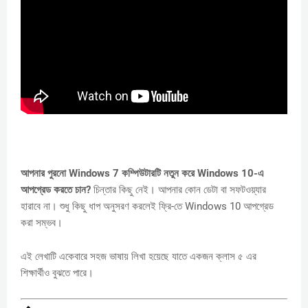
আপনার পুরনো Windows 7 কম্পিউটারটি নতুন করে Windows 10-এ
আপগ্রেড করতে চান?
চিন্তার কিছু নেই। আপনার কোন ডেটা বা সফটওয়্যার
হারাবে না। শুধু কিছু ধাপ অনুসরণ করলেই ফ্রি-তে Windows 10 আপগ্রেড
করা সম্ভব।
এই লেখাটি একেবারে সহজ ভাষায় লিখা হয়েছে যাতে একজন ক্লাস ৫ এর
শিক্ষার্থীও বুঝতে পারে।