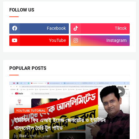
FOLLOW US
Facebook
Tiktok
YouTube
Instagram
POPULAR POSTS
YOUTUBE TUTORIAL
ইউটিউব ফ্রি এআই ইমেজ জেনারেটর ও ইউটিউব
থাম্বনেইল তৈরি টুল গাইড
by
Riaz
-
জুলাই ২৫, ২০২৫