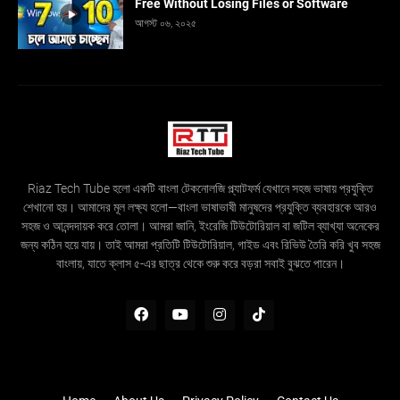
Free Without Losing Files or Software
আগস্ট ০৬, ২০২৫
Riaz Tech Tube হলো একটি বাংলা টেকনোলজি প্ল্যাটফর্ম যেখানে সহজ ভাষায় প্রযুক্তি
শেখানো হয়। আমাদের মূল লক্ষ্য হলো—বাংলা ভাষাভাষী মানুষদের প্রযুক্তি ব্যবহারকে আরও
সহজ ও আনন্দদায়ক করে তোলা। আমরা জানি, ইংরেজি টিউটোরিয়াল বা জটিল ব্যাখ্যা অনেকের
জন্য কঠিন হয়ে যায়। তাই আমরা প্রতিটি টিউটোরিয়াল, গাইড এবং রিভিউ তৈরি করি খুব সহজ
বাংলায়, যাতে ক্লাস ৫-এর ছাত্র থেকে শুরু করে বড়রা সবাই বুঝতে পারেন।