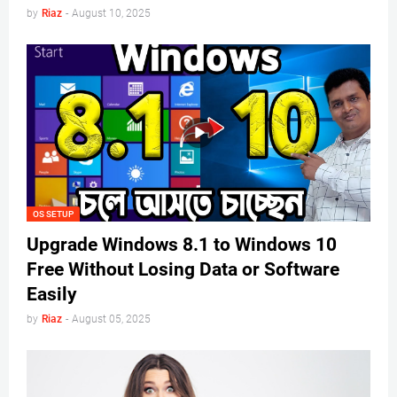
by
Riaz
-
August 10, 2025
OS SETUP
Upgrade Windows 8.1 to Windows 10
Free Without Losing Data or Software
Easily
by
Riaz
-
August 05, 2025