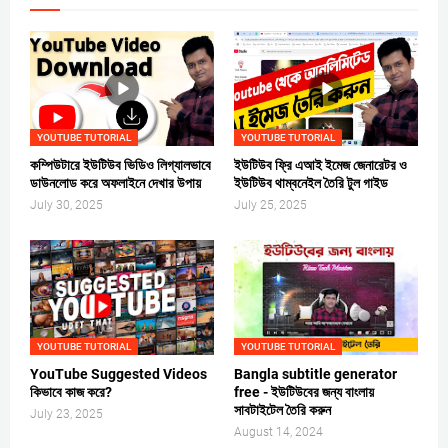
YOUTUBE TUTORIAL
YOUTUBE TUTORIAL
কম্পিউটারে ইউটিউব ভিডিও লিগ্যালভাবে
ইউটিউব ফ্রি এআই ইমেজ জেনারেটর ও
ডাউনলোড করে অফলাইনে দেখার উপায়
ইউটিউব থাম্বনেইল তৈরি টুল গাইড
July 30, 2025
July 25, 2025
YOUTUBE TUTORIAL
YOUTUBE TUTORIAL
YouTube Suggested Videos
Bangla subtitle generator
কিভাবে কাজ করে?
free - ইউটিউবের জন্য বাংলায়
সাবটাইটেল তৈরি করুন
July 23, 2025
August 14, 2024