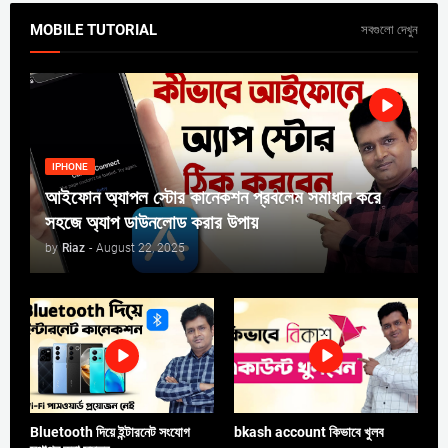
MOBILE TUTORIAL
সবগুলো দেখুন
IPHONE
আইফোন অ্যাপল স্টোর কানেকশন প্রবলেম সমাধান করে
সহজে অ্যাপ ডাউনলোড করার উপায়
by
Riaz
-
August 22, 2025
Bluetooth দিয়ে ইন্টারনেট সংযোগ
bkash account কিভাবে খুলব